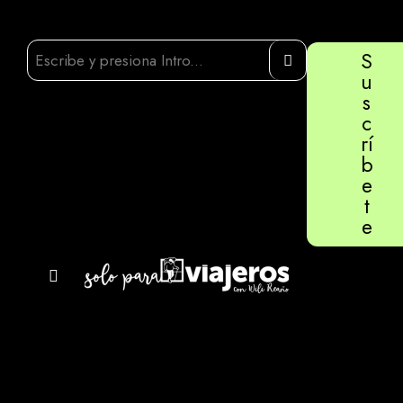
S
u
s
c
rí
b
e
t
e