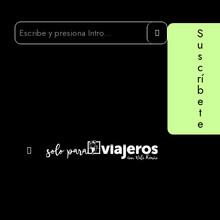
S
u
s
c
rí
b
e
t
e