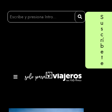
S
u
s
c
rí
b
e
t
e