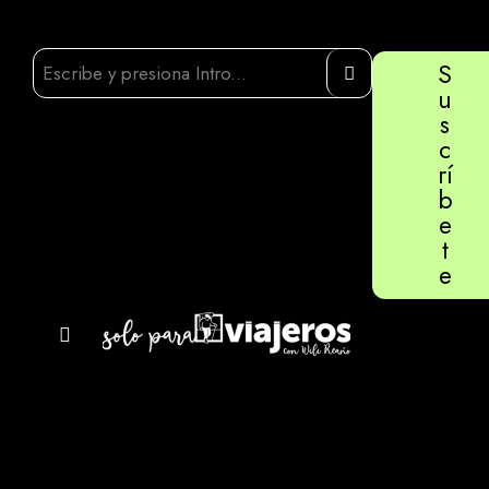
S
u
s
c
rí
b
e
t
e