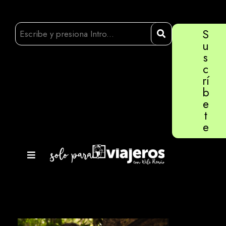
S
u
s
c
rí
b
e
t
e