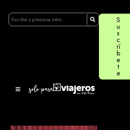
S
u
s
c
rí
b
e
t
e