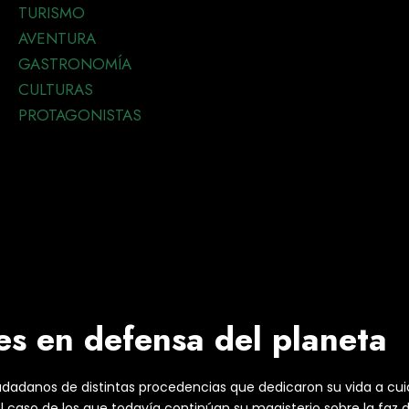
TURISMO
AVENTURA
GASTRONOMÍA
CULTURAS
PROTAGONISTAS
es en defensa del planeta
iudadanos de distintas procedencias que dedicaron su vida a cuid
 caso de los que todavía continúan su magisterio sobre la faz d