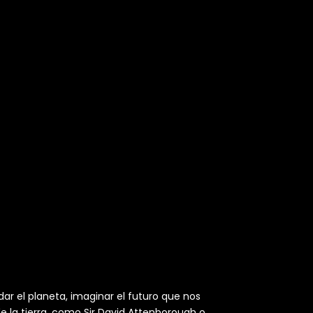
ar el planeta, imaginar el futuro que nos
e la tierra, como Sir David Attenborough o