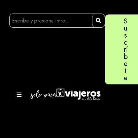
S
u
s
c
rí
b
e
t
e