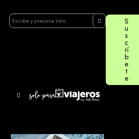
S
u
s
c
rí
b
e
t
e