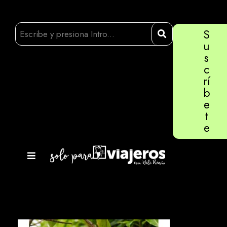
S
u
s
c
rí
b
e
t
e