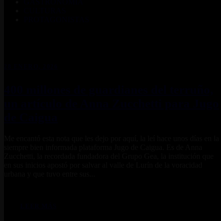
GASTRONOMÍA
CULTURAS
PROTAGONISTAS
28 ENERO, 2026
400 millones de guardianes del terruño,
un artículo de Anna Zucchetti para Jugo
de Caigua
Me encantó esta nota que les dejo por aquí, la leí hace unos días en la
siempre bien informada plataforma Jugo de Caigua. Es de Anna
Zucchetti, la recordada fundadora del Grupo Gea, la institución que
en sus inicios apostó por salvar al valle de Lurín de la voracidad
urbana y que tuvo entre sus...
LEER MÁS