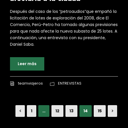
Después del caso de los “petroaudios”que empañó la
licitación de lotes de exploración del 2008, dice El
Comercio, Perú-Petro ha tomado algunas previsiones
para que nada afecte la nueva subasta de 25 lotes. A
continuación, una entrevista con su presidente,
Daniel Saba.
Leer más
teamviajeros
ENTREVISTAS
1
…
12
13
14
15