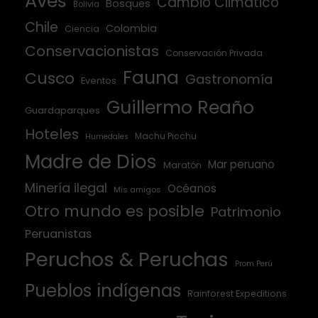
Aves
Cambio Climático
Bosques
Bolivia
Chile
Colombia
Ciencia
Conservacionistas
Conservación Privada
Fauna
Cusco
Gastronomía
Eventos
Guillermo Reaño
Guardaparques
Hoteles
Machu Picchu
Humedales
Madre de Dios
Mar peruano
Maratón
Minería ilegal
Océanos
Mis amigos
Otro mundo es posible
Patrimonio
Peruanistas
Peruchos & Peruchas
Prom Perú
Pueblos indígenas
Rainforest Expeditions