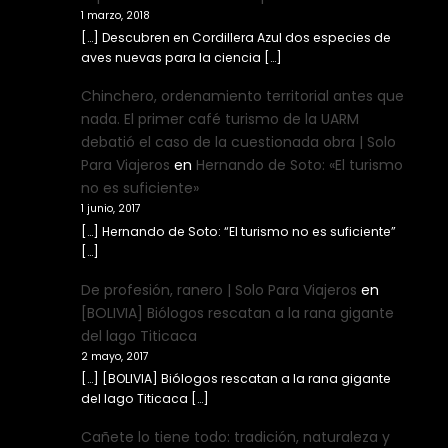
1 marzo, 2018
[…] Descubren en Cordillera Azul dos especies de
aves nuevas para la ciencia […]
Chinchero, ordenamiento territorial antes que
nada. El primer café turismo de la UARM
debatió el caso de la cuestionada obra | Solo
Para Viajeros
en
Hernando de Soto: «El turismo
no es suficiente»
1 junio, 2017
[…] Hernando de Soto: “El turismo no es suficiente”
[…]
De profesión, ranero | Solo Para Viajeros
en
[BOLIVIA] Biólogos rescatan a la rana gigante
del lago Titicaca
2 mayo, 2017
[…] [BOLIVIA] Biólogos rescatan a la rana gigante
del lago Titicaca […]
Cañete lo tiene todo: tradición, naturaleza y