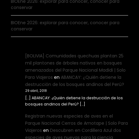
BIOEne 2026: explorar para conocer, conocer para
conservar
BIOEne 2026: explorar para conocer, conocer para
conservar
[BOLIVIA] Comunidades quechuas plantan 25
mil plantones de árboles nativos en bosques
amenazados del Parque Nacional Madidi | Solo
Para Viajeros
en
ABANCAY: ¿Quién detiene la
destrucción de los bosques andinos del Perú?
29 abril, 2018
[…] ABANCAY: ¿Quién detiene la destrucción de los
bosques andinos del Perú? […]
Registran nuevas especies de aves en el
Parque Nacional Cerros de Amotape | Solo Para
Viajeros
en
Descubren en Cordillera Azul dos
especies de aves nuevas para la ciencia