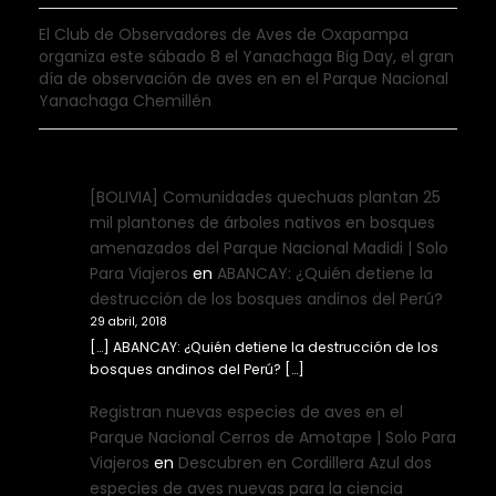
El Club de Observadores de Aves de Oxapampa
organiza este sábado 8 el Yanachaga Big Day, el gran
día de observación de aves en en el Parque Nacional
Yanachaga Chemillén
[BOLIVIA] Comunidades quechuas plantan 25
mil plantones de árboles nativos en bosques
amenazados del Parque Nacional Madidi | Solo
Para Viajeros
en
ABANCAY: ¿Quién detiene la
destrucción de los bosques andinos del Perú?
29 abril, 2018
[…] ABANCAY: ¿Quién detiene la destrucción de los
bosques andinos del Perú? […]
Registran nuevas especies de aves en el
Parque Nacional Cerros de Amotape | Solo Para
Viajeros
en
Descubren en Cordillera Azul dos
especies de aves nuevas para la ciencia