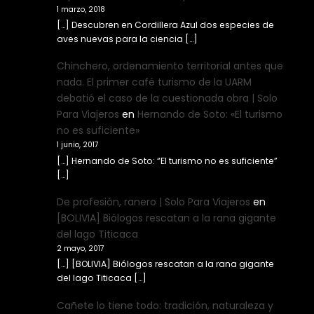
1 marzo, 2018
[…] Descubren en Cordillera Azul dos especies de
aves nuevas para la ciencia […]
Chinchero, ordenamiento territorial antes que
nada. El primer café turismo de la UARM
debatió el caso de la cuestionada obra | Solo
Para Viajeros
en
Hernando de Soto: «El turismo
no es suficiente»
1 junio, 2017
[…] Hernando de Soto: “El turismo no es suficiente”
[…]
De profesión, ranero | Solo Para Viajeros
en
[BOLIVIA] Biólogos rescatan a la rana gigante
del lago Titicaca
2 mayo, 2017
[…] [BOLIVIA] Biólogos rescatan a la rana gigante
del lago Titicaca […]
Cañete lo tiene todo: tradición, naturaleza y