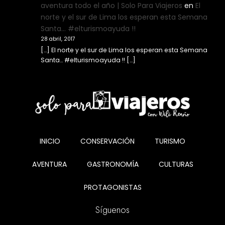
aventura todo el año | Solo Para Viajeros
en
El
norte y el sur de Lima los esperan esta Semana
Santa… #elturismoayuda !!
28 abril, 2017
[…] El norte y el sur de Lima los esperan esta Semana
Santa… #elturismoayuda !! […]
INICIO
CONSERVACIÓN
TURISMO
AVENTURA
GASTRONOMÍA
CULTURAS
PROTAGONISTAS
Síguenos