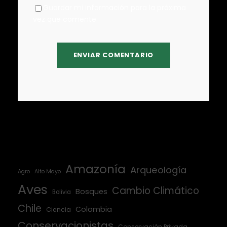
Guardar mi información para la próxima
vez que comente.
Amazonía
Arqueología
Agro
Alto Mayo
Aves
Cambio Climático
Bosques
Bolivia
Chile
Colombia
Ciencia
Conservacionistas
Conservación Privada