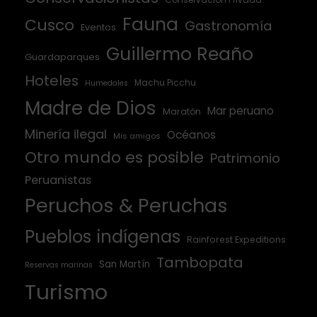
Fauna
Cusco
Gastronomía
Eventos
Guillermo Reaño
Guardaparques
Hoteles
Machu Picchu
Humedales
Madre de Dios
Mar peruano
Maratón
Minería ilegal
Océanos
Mis amigos
Otro mundo es posible
Patrimonio
Peruanistas
Peruchos & Peruchas
Pueblos indígenas
Rainforest Expeditions
Tambopata
San Martín
Reservas marinas
Turismo