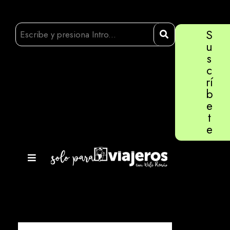
S
u
s
c
rí
b
e
t
e