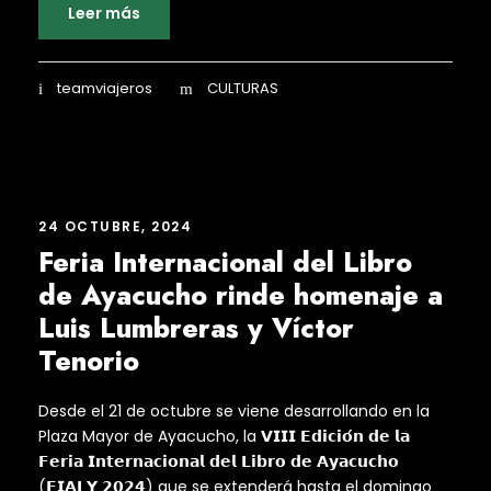
Leer más
teamviajeros
CULTURAS
24 OCTUBRE, 2024
Feria Internacional del Libro
de Ayacucho rinde homenaje a
Luis Lumbreras y Víctor
Tenorio
Desde el 21 de octubre se viene desarrollando en la
Plaza Mayor de Ayacucho, la 𝗩𝗜𝗜𝗜 𝗘𝗱𝗶𝗰𝗶𝗼́𝗻 𝗱𝗲 𝗹𝗮
𝗙𝗲𝗿𝗶𝗮 𝗜𝗻𝘁𝗲𝗿𝗻𝗮𝗰𝗶𝗼𝗻𝗮𝗹 𝗱𝗲𝗹 𝗟𝗶𝗯𝗿𝗼 𝗱𝗲 𝗔𝘆𝗮𝗰𝘂𝗰𝗵𝗼
(𝗙𝗜𝗔𝗟𝗬 𝟮𝟬𝟮𝟰) que se extenderá hasta el domingo