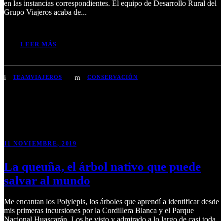
en las instancias correspondientes. El equipo de Desarrollo Rural del
Grupo Viajeros acaba de...
LEER MÁS
TEAMVIAJEROS
CONSERVACIÓN
11 NOVIEMBRE, 2019
La queuña, el árbol nativo que puede
salvar al mundo
Me encantan los Polylepis, los árboles que aprendí a identificar desde
mis primeras incursiones por la Cordillera Blanca y el Parque
Nacional Huascarán. Los he visto y admirado a lo largo de casi toda