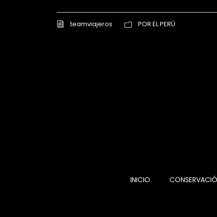
teamviajeros
POR EL PERÚ
INICIO
CONSERVACI