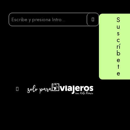
S
u
s
c
rí
b
e
t
e