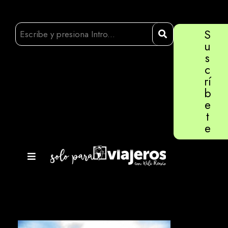
S
u
s
c
rí
b
e
t
e