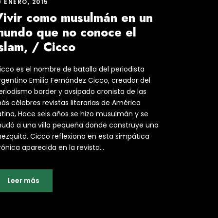
9 ENERO, 2015
Vivir como musulmán en un
mundo que no conoce el
slam, / Cicco
icco es el nombre de batalla del periodista
rgentino Emilio Fernández Cicco, creador del
eriodismo border y avsipado cronista de las
ás célebres revistas literarias de América
atina, Hace seis años se hizo musulmán y se
udó a una villa pequeña donde construye una
ezquita. Cicco reflexiona en esta simpática
rónica aparecida en la revista...
Leer más