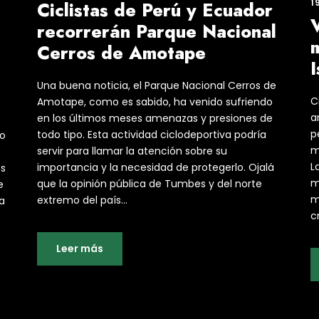
1
Ciclistas de Perú y Ecuador
recorrerán Parque Nacional
Cerros de Amotape
I
Una buena noticia, el Parque Nacional Cerros de
C
Amotape, como es sabido, ha venido sufriendo
a
en los últimos meses amenazas y presiones de
p
todo tipo. Esta actividad ciclodeportiva podría
do
m
servir para llamar la atención sobre su
L
importancia y la necesidad de protegerlo. Ojalá
s
m
que la opinión pública de Tumbes y del norte
e
m
extremo del país...
a
c
Leer más