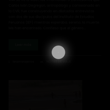
Carlos Iván Degregori, antropólogo y comisionado en
la CVR, fue construyendo en dilatadas entrevistas
con dos de sus discípulos del Instituto de Estudios
Peruanos (IEP) mientras esperaba, sereno, la muerte.
Me han encantado. Confieso que el género...
Leer más
teamviajeros
NOTAS DE VIAJE