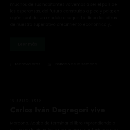
muchos de sus habitantes volvemos a ser el país de
las esperanzas, del futuro construido a pico y pala; en
algún sentido, un modelo a seguir. Lo dicen las cifras
de nuestro superlativo crecimiento económico y...
Leer más
teamviajeros
Invitado de la semana
18 JULIO, 2015
Carlos Iván Degregori vive
Marcona. Acabo de terminar el libro «Aprendiendo a
vivir se va la vida», las «memorias» o confesiones que