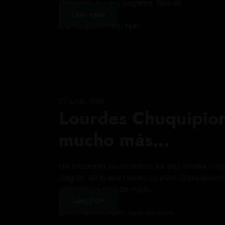
representaciones paganas. Este es...
Leer más
teamviajeros
POR EL PERÚ
27 junio, 2016
Lourdes Chuquipiond
mucho más…
Me encantan estas chicas, las dos, madre e hij
alegría- de lo que hacen. Lourdes Chuquipiondo
placeOk, un blog de viajes,...
Leer más
teamviajeros
Viajero de la semana