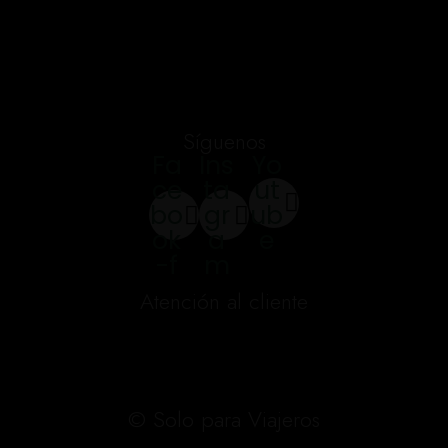
Síguenos
Fa
Ins
Yo
ce
ta
ut
bo
gr
ub
ok
a
e
-f
m
Atención al cliente
© Solo para Viajeros