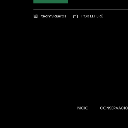
teamviajeros
POR EL PERÚ
INICIO
CONSERVACI