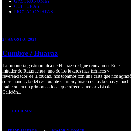
GASTRONOMÍA
CULTURAS
PROTAGONISTAS
24 AGOSTO, 2024
Cumbre / Huaraz
La propuesta gastronómica de Huaraz se sigue renovando. En el
mirador de Rataquenua, uno de los lugares más icónicos y
reverenciados de la ciudad, nos topamos con una carta que nos agrad
sobremanera: la del restaurante Cumbre, fusión de las buenas y much
tradición en un primoroso local que ofrece la mejor vista del
Callejón...
LEER MÁS
TEAMVIAJEROS
VIAJAR Y COMER