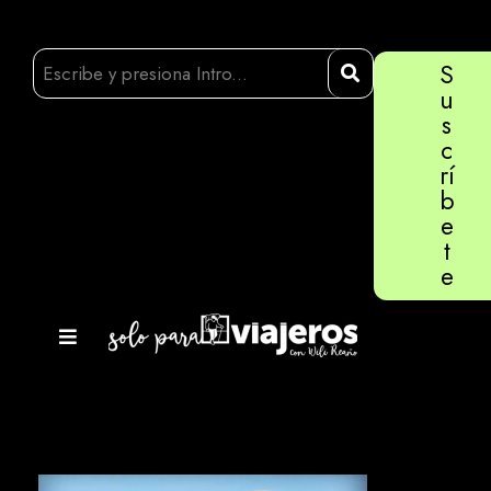
S
u
s
c
rí
b
e
t
e