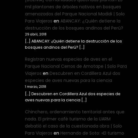
mil plantones de árboles nativos en bosques
amenazados del Parque Nacional Madidi | Solo
Para Viajeros
en
ABANCAY: ¿Quién detiene la
destrucción de los bosques andinos del Perú?
29 abril, 2018
[…] ABANCAY: ¿Quién detiene la destrucción de los
bosques andinos del Perú? […]
Registran nuevas especies de aves en el
Parque Nacional Cerros de Amotape | Solo Para
Viajeros
en
Descubren en Cordillera Azul dos
especies de aves nuevas para la ciencia
1 marzo, 2018
[…] Descubren en Cordillera Azul dos especies de
aves nuevas para la ciencia […]
Chinchero, ordenamiento territorial antes que
nada. El primer café turismo de la UARM
debatió el caso de la cuestionada obra | Solo
Para Viajeros
en
Hernando de Soto: «El turismo