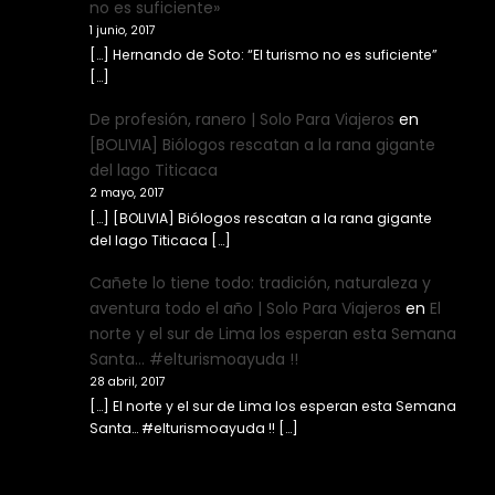
no es suficiente»
1 junio, 2017
[…] Hernando de Soto: “El turismo no es suficiente”
[…]
De profesión, ranero | Solo Para Viajeros
en
[BOLIVIA] Biólogos rescatan a la rana gigante
del lago Titicaca
2 mayo, 2017
[…] [BOLIVIA] Biólogos rescatan a la rana gigante
del lago Titicaca […]
Cañete lo tiene todo: tradición, naturaleza y
aventura todo el año | Solo Para Viajeros
en
El
norte y el sur de Lima los esperan esta Semana
Santa… #elturismoayuda !!
28 abril, 2017
[…] El norte y el sur de Lima los esperan esta Semana
Santa… #elturismoayuda !! […]