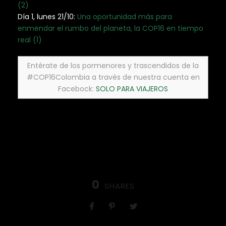
(2)
Día 1, lunes 21/10:
Una oportunidad más para
enmendar el rumbo del planeta, la COP16 en tiempo
real (1)
Entérate de los pormenores y trascendidos de la
#COP16Colombia a través de nuestra cuenta en
Facebock:
SOLO PARA VIAJEROS
0
SHARES