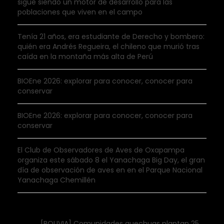
sigue siendo un motor de desarrollo para las
poblaciones que viven en el campo
Tenía 21 años, era estudiante de Derecho y bombero:
quién era Andrés Regueira, el chileno que murió tras
caída en la montaña más alta de Perú
BIOEne 2026: explorar para conocer, conocer para
conservar
BIOEne 2026: explorar para conocer, conocer para
conservar
El Club de Observadores de Aves de Oxapampa
organiza este sábado 8 el Yanachaga Big Day, el gran
día de observación de aves en en el Parque Nacional
Yanachaga Chemillén
[BOLIVIA] Comunidades quechuas plantan 25