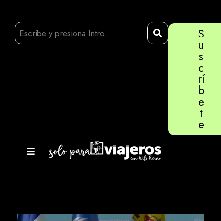
S
u
s
c
rí
b
e
t
e