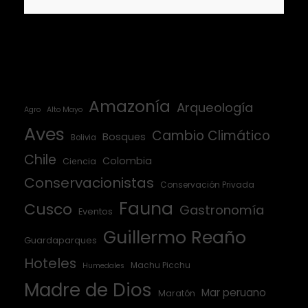
Amazonía
Arqueología
Agro
Alto Mayo
Aves
Cambio Climático
Bosques
Bolivia
Chile
Colombia
Ciencia
Conservacionistas
Conservación Privada
Fauna
Cusco
Gastronomía
Eventos
Guillermo Reaño
Guardaparques
Hoteles
Machu Picchu
Humedales
Madre de Dios
Mar peruano
Maratón