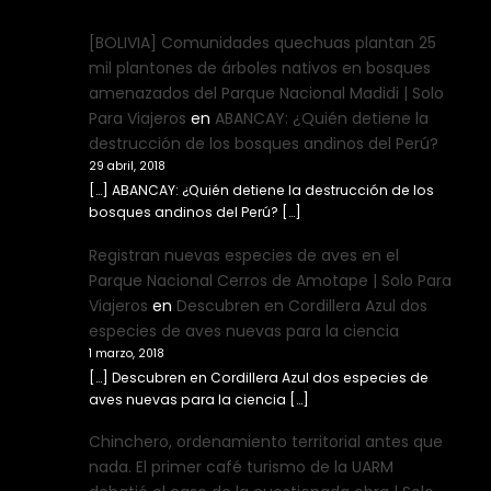
[BOLIVIA] Comunidades quechuas plantan 25
mil plantones de árboles nativos en bosques
amenazados del Parque Nacional Madidi | Solo
Para Viajeros
en
ABANCAY: ¿Quién detiene la
destrucción de los bosques andinos del Perú?
29 abril, 2018
[…] ABANCAY: ¿Quién detiene la destrucción de los
bosques andinos del Perú? […]
Registran nuevas especies de aves en el
Parque Nacional Cerros de Amotape | Solo Para
Viajeros
en
Descubren en Cordillera Azul dos
especies de aves nuevas para la ciencia
1 marzo, 2018
[…] Descubren en Cordillera Azul dos especies de
aves nuevas para la ciencia […]
Chinchero, ordenamiento territorial antes que
nada. El primer café turismo de la UARM