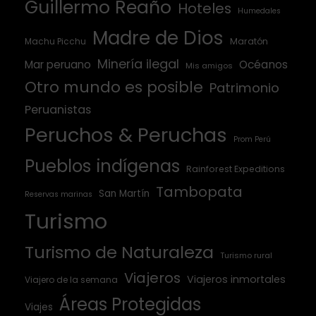
Guillermo Reaño
Hoteles
Humedales
Madre de Dios
Machu Picchu
Maratón
Minería ilegal
Mar peruano
Océanos
Mis amigos
Otro mundo es posible
Patrimonio
Peruanistas
Peruchos & Peruchas
Prom Perú
Pueblos indígenas
Rainforest Expeditions
Tambopata
San Martín
Reservas marinas
Turismo
Turismo de Naturaleza
Turismo rural
Viajeros
Viajeros inmortales
Viajero de la semana
Áreas Protegidas
Viajes