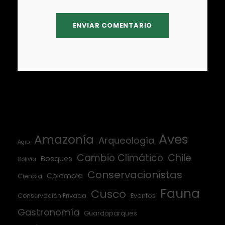
Aves
Amazonía
Arqueología
Agro
Cambio Climático
Chile
Bosques
Bolivia
Conservacionistas
Colombia
Ciencia
Fauna
Cusco
Conservación Privada
Eventos
Gastronomía
Guardaparques