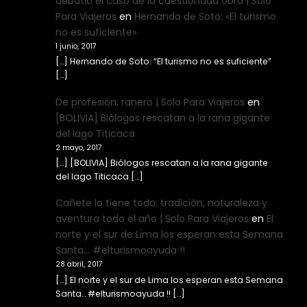
debatió el caso de la cuestionada obra | Solo
Para Viajeros
en
Hernando de Soto: «El turismo
no es suficiente»
1 junio, 2017
[…] Hernando de Soto: “El turismo no es suficiente”
[…]
De profesión, ranero | Solo Para Viajeros
en
[BOLIVIA] Biólogos rescatan a la rana gigante
del lago Titicaca
2 mayo, 2017
[…] [BOLIVIA] Biólogos rescatan a la rana gigante
del lago Titicaca […]
Cañete lo tiene todo: tradición, naturaleza y
aventura todo el año | Solo Para Viajeros
en
El
norte y el sur de Lima los esperan esta Semana
Santa… #elturismoayuda !!
28 abril, 2017
[…] El norte y el sur de Lima los esperan esta Semana
Santa… #elturismoayuda !! […]