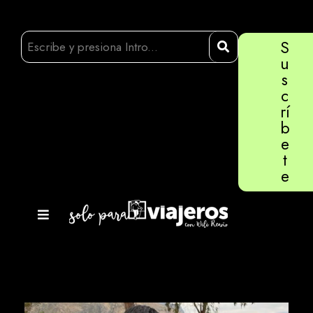
S
u
s
c
rí
b
e
t
e