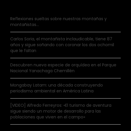
Reflexiones sueltas sobre nuestras montañas y
montañistas…
Carlos Soria, el montañista inclaudicable, tiene 87
años y sigue soñando con coronar los dos ochomil
que le faltan
Descubren nueva especie de orquídea en el Parque
Nacional Yanachaga Chemillén
Mongabay Latam: una década construyendo
periodismo ambiental en América Latina
[VIDEO] Alfredo Ferreyros: «El turismo de aventura
sigue siendo un motor de desarrollo para las
poblaciones que viven en el campo»