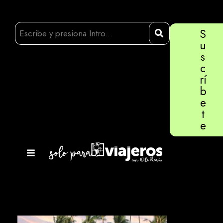
S
u
s
c
rí
b
e
t
e