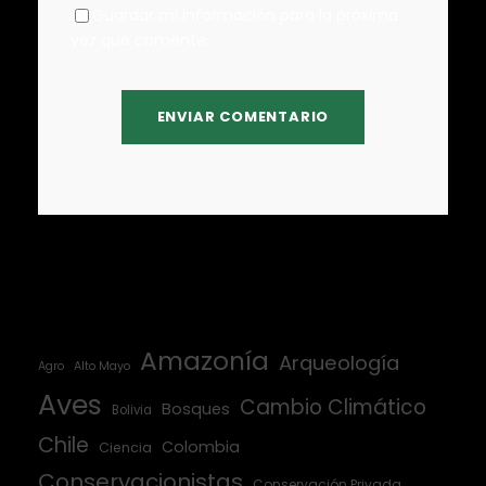
Guardar mi información para la próxima
vez que comente.
Amazonía
Arqueología
Agro
Alto Mayo
Aves
Cambio Climático
Bosques
Bolivia
Chile
Colombia
Ciencia
Conservacionistas
Conservación Privada