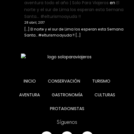
aventura todo el año | Solo Para Viajeros
en
El
norte y el sur de Lima los esperan esta Semana
Santa… #elturismoayuda !!
28 abril, 2017
[…] El norte y el sur de Lima los esperan esta Semana
Santa… #elturismoayuda !! […]
INICIO
CONSERVACIÓN
TURISMO
AVENTURA
GASTRONOMÍA
CULTURAS
PROTAGONISTAS
Síguenos