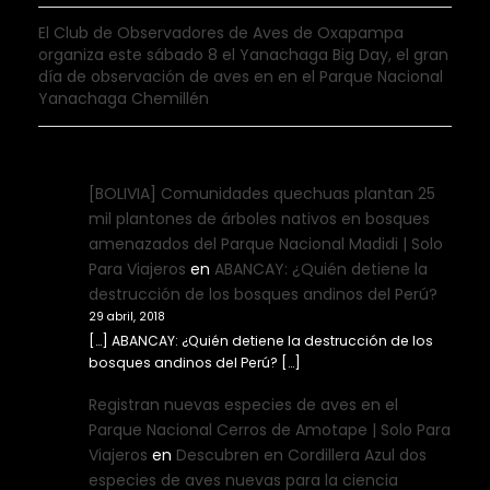
El Club de Observadores de Aves de Oxapampa
organiza este sábado 8 el Yanachaga Big Day, el gran
día de observación de aves en en el Parque Nacional
Yanachaga Chemillén
[BOLIVIA] Comunidades quechuas plantan 25
mil plantones de árboles nativos en bosques
amenazados del Parque Nacional Madidi | Solo
Para Viajeros
en
ABANCAY: ¿Quién detiene la
destrucción de los bosques andinos del Perú?
29 abril, 2018
[…] ABANCAY: ¿Quién detiene la destrucción de los
bosques andinos del Perú? […]
Registran nuevas especies de aves en el
Parque Nacional Cerros de Amotape | Solo Para
Viajeros
en
Descubren en Cordillera Azul dos
especies de aves nuevas para la ciencia