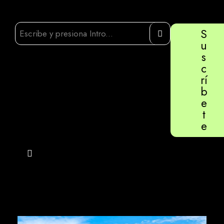
S
u
s
c
rí
b
e
t
e