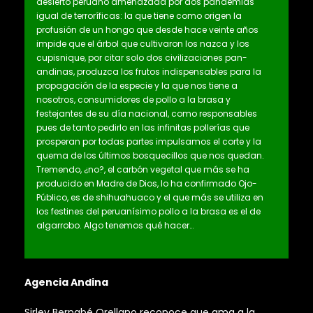
desierto peruano amenazada por dos pandemias
igual de terroríficas: la que tiene como origen la
profusión de un hongo que desde hace veinte años
impide que el árbol que cultivaron los nazca y los
cupisnique, por citar solo dos civilizaciones pan-
andinas, produzca los frutos indispensables para la
propagación de la especie y la que nos tiene a
nosotros, consumidores de pollo a la brasa y
festejantes de su día nacional, como responsables
pues de tanto pedirlo en las infinitas pollerías que
prosperan por todas partes impulsamos el corte y la
quema de los últimos bosquecillos que nos quedan.
Tremendo, ¿no?, el carbón vegetal que más se ha
producido en Madre de Dios, lo ha confirmado Ojo-
Público, es de shihuahuaco y el que más se utiliza en
los festines del peruanísimo pollo a la brasa es el de
algarrobo. Algo tenemos qué hacer…
Agencia Andina
Sirley Bernabé Orellano reconoce que ama a la