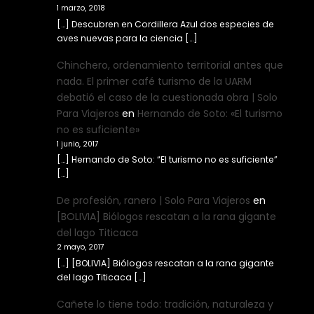
1 marzo, 2018
[…] Descubren en Cordillera Azul dos especies de
aves nuevas para la ciencia […]
Chinchero, ordenamiento territorial antes que
nada. El primer café turismo de la UARM
debatió el caso de la cuestionada obra | Solo
Para Viajeros
en
Hernando de Soto: «El turismo
no es suficiente»
1 junio, 2017
[…] Hernando de Soto: “El turismo no es suficiente”
[…]
De profesión, ranero | Solo Para Viajeros
en
[BOLIVIA] Biólogos rescatan a la rana gigante
del lago Titicaca
2 mayo, 2017
[…] [BOLIVIA] Biólogos rescatan a la rana gigante
del lago Titicaca […]
Cañete lo tiene todo: tradición, naturaleza y