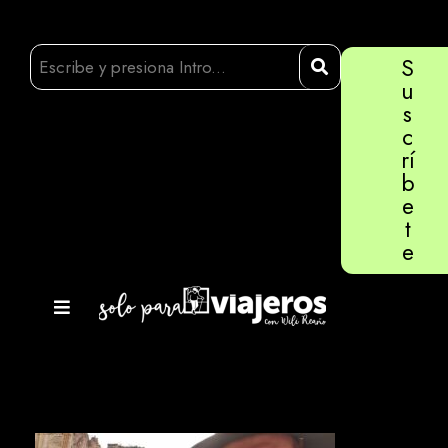
S
u
s
c
rí
b
e
t
e