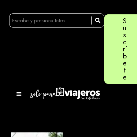
S
u
s
c
rí
b
e
t
e