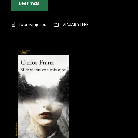
Leer más
teamviajeros
VIAJAR Y LEER