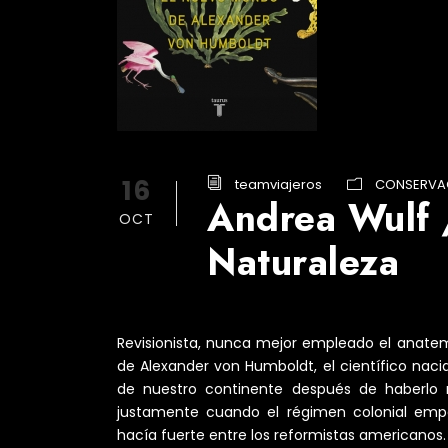
16
teamviajeros
CONSERVA
Andrea Wulf /
OCT
Naturaleza
Revisionista, nunca mejor empleado el anatema
de Alexander von Humboldt, el científico nacid
de nuestro continente después de haberlo re
justamente cuando el régimen colonial empe
hacía fuerte entre los reformistas americanos.