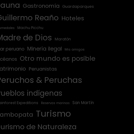
Fauna
Gastronomía
Guardaparques
Guillermo Reaño
Hoteles
Machu Picchu
umedales
Madre de Dios
Maratón
Minería ilegal
ar peruano
Mis amigos
Otro mundo es posible
céanos
atrimonio
Peruanistas
Peruchos & Peruchas
Pueblos indígenas
San Martín
ainforest Expeditions
Reservas marinas
Turismo
Tambopata
Turismo de Naturaleza