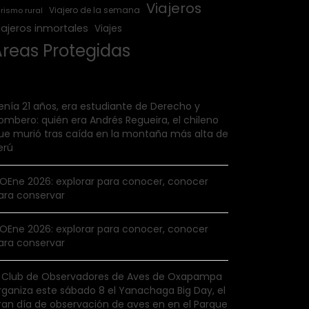
Viajeros
Viajero de la semana
rismo rural
iajeros inmortales
Viajes
Áreas Protegidas
enía 21 años, era estudiante de Derecho y
ombero: quién era Andrés Regueira, el chileno
ue murió tras caída en la montaña más alta de
erú
IOEne 2026: explorar para conocer, conocer
ara conservar
IOEne 2026: explorar para conocer, conocer
ara conservar
l Club de Observadores de Aves de Oxapampa
rganiza este sábado 8 el Yanachaga Big Day, el
ran día de observación de aves en en el Parque