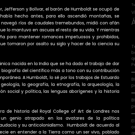
Tu
er, Jefferson y Bolívar, el barón de Humboldt se ocupó de
V
había hecho antes, para ello ascendió montañas, se
s, navegó ríos de caudales tremebundos, midió con afán
ue lo mantuvo en ascuas el resto de su vida. Y mientras
aña para mantener romances impetuosos y prohibidos,
ue tomaron por asalto su siglo y hacer de la ciencia su
T
b
q
ánica nacida en la India que se ha dado el trabajo de dar
P
a biografía del científico más a tono con su contribución
poránea. A Humboldt, lo sé por los trabajos de Estuardo
B
 geología, la geografía, la etnografía, la arqueología, la
p
ón social y política, las lenguas aborígenes y la historia
B
p
ra de historia del Royal College of Art de Londres nos
un genio atrapado en los avatares de la política
E
su audacia y su anticolonialismo. Humboldt de acuerdo al
o
ecie en entender a la Tierra como un ser vivo, poblado
g