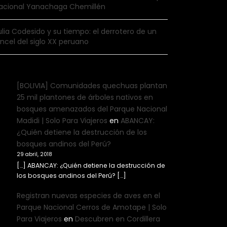
acional Yanachaga Chemillén
ulia Codesido y su tiempo: el derrotero de un
incel del siglo XX peruano
[BOLIVIA] Comunidades quechuas plantan
25 mil plantones de árboles nativos en
bosques amenazados del Parque Nacional
Madidi | Solo Para Viajeros
en
ABANCAY:
¿Quién detiene la destrucción de los
bosques andinos del Perú?
29 abril, 2018
[…] ABANCAY: ¿Quién detiene la destrucción de
los bosques andinos del Perú? […]
Registran nuevas especies de aves en el
Parque Nacional Cerros de Amotape | Solo
Para Viajeros
en
Descubren en Cordillera