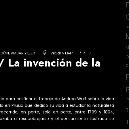
H
M
CIÓN
,
VIAJAR Y LEER
Viajar y Leer
0
O
 La invención de la
P
 para calificar el trabajo de Andrea Wulf sobre la vida
R
o en Prusia que dedicó su vida a estudiar la naturaleza
corrido, en parte, solo en parte, entre 1799 y 1804,
zaba a resquebrajarse y el pensamiento ilustrado se