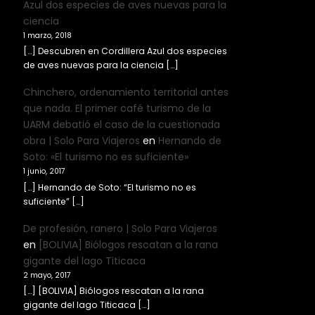
Azul dos especies de aves nuevas para la
ciencia
1 marzo, 2018
[…] Descubren en Cordillera Azul dos especies
de aves nuevas para la ciencia […]
Chinchero, ordenamiento territorial antes
que nada. El primer café turismo de la
UARM debatió el caso de la cuestionada
obra | Solo Para Viajeros
en
Hernando de
Soto: «El turismo no es suficiente»
1 junio, 2017
[…] Hernando de Soto: “El turismo no es
suficiente” […]
De profesión, ranero | Solo Para Viajeros
en
[BOLIVIA] Biólogos rescatan a la rana
gigante del lago Titicaca
2 mayo, 2017
[…] [BOLIVIA] Biólogos rescatan a la rana
gigante del lago Titicaca […]