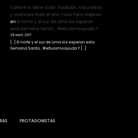
Cañete lo tiene todo: tradición, naturaleza
y aventura todo el año | Solo Para Viajeros
en
El norte y el sur de Lima los esperan
esta Semana Santa… #elturismoayuda !!
28 abril, 2017
[…] El norte y el sur de Lima los esperan esta
Semana Santa… #elturismoayuda !! […]
RAS
PROTAGONISTAS