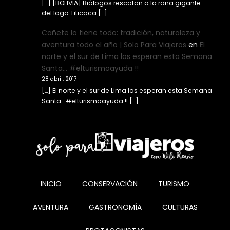
[…] [BOLIVIA] Biólogos rescatan a la rana gigante
del lago Titicaca […]
Cañete lo tiene todo: tradición, naturaleza y
aventura todo el año | Solo Para Viajeros
en
El
norte y el sur de Lima los esperan esta Semana
Santa… #elturismoayuda !!
28 abril, 2017
[…] El norte y el sur de Lima los esperan esta Semana
Santa… #elturismoayuda !! […]
INICIO
CONSERVACIÓN
TURISMO
AVENTURA
GASTRONOMÍA
CULTURAS