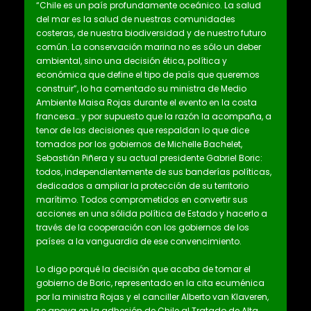
“Chile es un país profundamente oceánico. La salud
del mar es la salud de nuestras comunidades
costeras, de nuestra biodiversidad y de nuestro futuro
común. La conservación marina no es sólo un deber
ambiental, sino una decisión ética, política y
económica que define el tipo de país que queremos
construir”, lo ha comentado su ministra de Medio
Ambiente Maisa Rojas durante el evento en la costa
francesa… y por supuesto que la razón la acompaña, a
tenor de las decisiones que respaldan lo que dice
tomados por los gobiernos de Michelle Bachelet,
Sebastián Piñera y su actual presidente Gabriel Boric:
todos, independientemente de sus banderías políticas,
dedicados a ampliar la protección de su territorio
marítimo. Todos comprometidos en convertir sus
acciones en una sólida política de Estado y hacerlo a
través de la cooperación con los gobiernos de los
países a la vanguardia de ese convencimiento.
Lo digo porqué la decisión que acaba de tomar el
gobierno de Boric, representado en la cita ecuménica
por la ministra Rojas y el canciller Alberto van Klaveren,
se apoya en la adhesión de Chile al Tratado de Alta