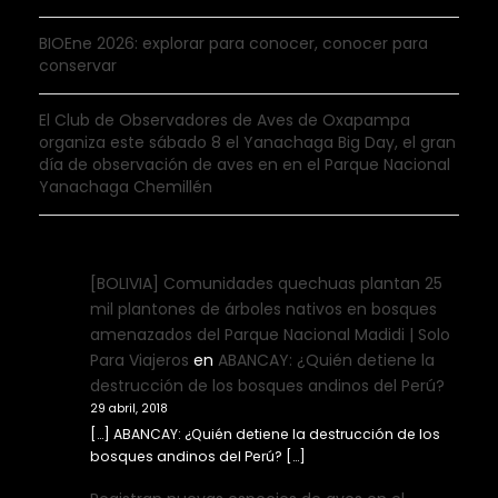
BIOEne 2026: explorar para conocer, conocer para
conservar
El Club de Observadores de Aves de Oxapampa
organiza este sábado 8 el Yanachaga Big Day, el gran
día de observación de aves en en el Parque Nacional
Yanachaga Chemillén
[BOLIVIA] Comunidades quechuas plantan 25
mil plantones de árboles nativos en bosques
amenazados del Parque Nacional Madidi | Solo
Para Viajeros
en
ABANCAY: ¿Quién detiene la
destrucción de los bosques andinos del Perú?
29 abril, 2018
[…] ABANCAY: ¿Quién detiene la destrucción de los
bosques andinos del Perú? […]