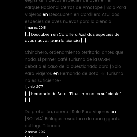
Registran nuevas especies de aves en el
Parque Nacional Cerros de Amotape | Solo Para
Viajeros
en
Descubren en Cordillera Azul dos
especies de aves nuevas para la ciencia
1 marzo, 2018
[…] Descubren en Cordillera Azul dos especies de
aves nuevas para la ciencia […]
Chinchero, ordenamiento territorial antes que
nada. El primer café turismo de la UARM
debatió el caso de la cuestionada obra | Solo
Para Viajeros
en
Hernando de Soto: «El turismo
no es suficiente»
1 junio, 2017
[…] Hernando de Soto: “El turismo no es suficiente”
[…]
De profesión, ranero | Solo Para Viajeros
en
[BOLIVIA] Biólogos rescatan a la rana gigante
del lago Titicaca
2 mayo, 2017