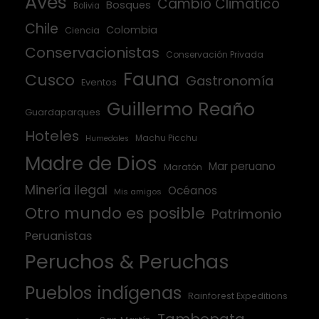
Aves
Cambio Climático
Bosques
Bolivia
Chile
Colombia
Ciencia
Conservacionistas
Conservación Privada
Fauna
Cusco
Gastronomía
Eventos
Guillermo Reaño
Guardaparques
Hoteles
Machu Picchu
Humedales
Madre de Dios
Mar peruano
Maratón
Minería ilegal
Océanos
Mis amigos
Otro mundo es posible
Patrimonio
Peruanistas
Peruchos & Peruchas
Pueblos indígenas
Rainforest Expeditions