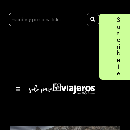
S
u
s
c
rí
b
e
t
e