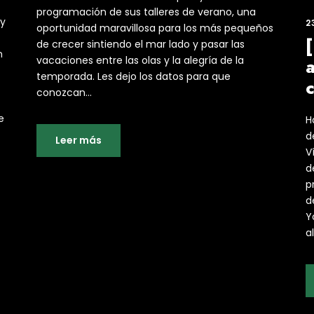
programación de sus talleres de verano, una
 y
2
oportunidad maravillosa para los más pequeños
[
de crecer sintiendo el mar lado y pasar las
n
vacaciones entre las olas y la alegría de la
a
temporada. Les dejo los datos para que
conozcan...
e
H
d
Leer más
V
d
p
d
Y
al