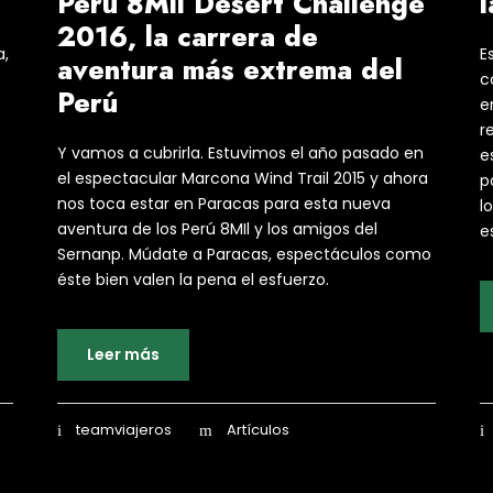
Perú 8Mil Desert Challenge
2016, la carrera de
e
a,
E
aventura más extrema del
c
Perú
e
r
Y vamos a cubrirla. Estuvimos el año pasado en
e
el espectacular Marcona Wind Trail 2015 y ahora
p
nos toca estar en Paracas para esta nueva
l
aventura de los Perú 8MIl y los amigos del
e
Sernanp. Múdate a Paracas, espectáculos como
éste bien valen la pena el esfuerzo.
Leer más
teamviajeros
Artículos