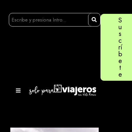
S
u
s
c
rí
b
e
t
e