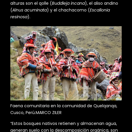
alturas son el qolle (
Buddleja incana
), el aliso andino
(
Alnus acuminata
) y el chachacomo (
Escallonia
resinosa
).
Faena comunitaria en la comunidad de Quelqanqa,
Cusco, Perú.MARCO ZILER
“Estos bosques nativos retienen y almacenan agua,
generan suelo con la descomposición orgánica, son