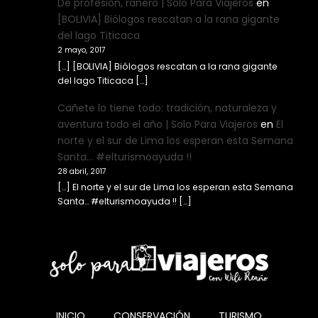
De profesión, ranero | Solo Para Viajeros
en
[BOLIVIA] Biólogos rescatan a la rana gigante
del lago Titicaca
2 mayo, 2017
[…] [BOLIVIA] Biólogos rescatan a la rana gigante
del lago Titicaca […]
Cañete lo tiene todo: tradición, naturaleza y
aventura todo el año | Solo Para Viajeros
en
El
norte y el sur de Lima los esperan esta Semana
Santa… #elturismoayuda !!
28 abril, 2017
[…] El norte y el sur de Lima los esperan esta Semana
Santa… #elturismoayuda !! […]
INICIO
CONSERVACIÓN
TURISMO