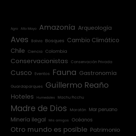
Amazonía
Arqueología
Agro
Alto Mayo
Aves
Cambio Climático
Bosques
Bolivia
Chile
Colombia
Ciencia
Conservacionistas
Conservación Privada
Fauna
Cusco
Gastronomía
Eventos
Guillermo Reaño
Guardaparques
Hoteles
Machu Picchu
Humedales
Madre de Dios
Mar peruano
Maratón
Minería ilegal
Océanos
Mis amigos
Otro mundo es posible
Patrimonio