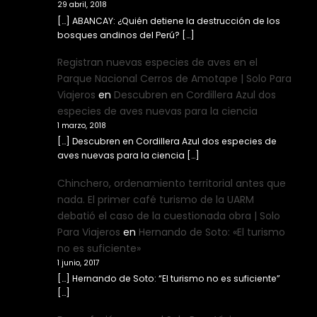
29 abril, 2018
[…] ABANCAY: ¿Quién detiene la destrucción de los
bosques andinos del Perú? […]
Registran nuevas especies de aves en el
Parque Nacional Cerros de Amotape | Solo Para
Viajeros
en
Descubren en Cordillera Azul dos
especies de aves nuevas para la ciencia
1 marzo, 2018
[…] Descubren en Cordillera Azul dos especies de
aves nuevas para la ciencia […]
Chinchero, ordenamiento territorial antes que
nada. El primer café turismo de la UARM
debatió el caso de la cuestionada obra | Solo
Para Viajeros
en
Hernando de Soto: «El turismo
no es suficiente»
1 junio, 2017
[…] Hernando de Soto: “El turismo no es suficiente”
[…]