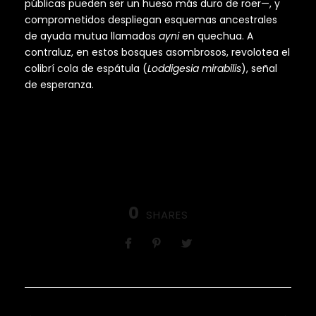
públicas pueden ser un hueso más duro de roer—, y
comprometidos despliegan esquemas ancestrales
de ayuda mutua llamados
ayni
en quechua. A
contraluz, en estos bosques asombrosos, revolotea el
colibrí cola de espátula (
Loddigesia mirabilis
), señal
de esperanza.
0
SHARES