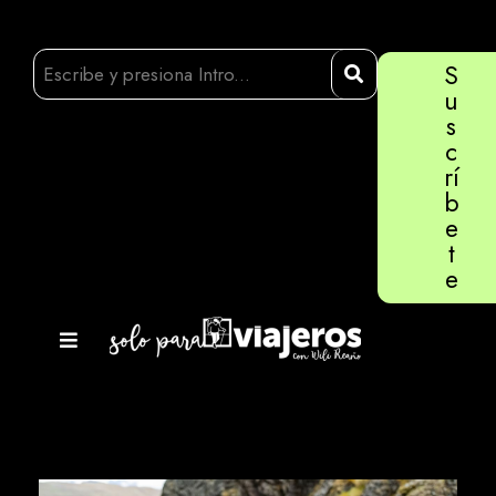
S
u
s
c
rí
b
e
t
e