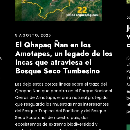
2
J
v
5 AGOSTO, 2025
El Qhapaq Ñan en los
Amotapes, un legado de los
,
¡
Incas que atraviesa el
#
Bosque Seco Tumbesino
P
s
T
Les dejo estas cortas líneas sobre el trazo del
S
Qhapaq Ñan que penetra en el Parque Nacional
e
Cerros de Amotape, el área natural protegida
b
que resguarda las muestras más interesantes
a
del Bosque Tropical del Pacífico y del Bosque
p
Seco Ecuatorial de nuestro país, dos
ecosistemas de extrema biodiversidad y