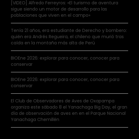
[VIDEO] Alfredo Ferreyros: «El turismo de aventura
sigue siendo un motor de desarrollo para las
poblaciones que viven en el campo»
Tenía 21 años, era estudiante de Derecho y bombero:
quién era Andrés Regueira, el chileno que murió tras
caída en la montaña más alta de Perú
BIOEne 2026: explorar para conocer, conocer para
conservar
BIOEne 2026: explorar para conocer, conocer para
conservar
El Club de Observadores de Aves de Oxapampa
organiza este sábado 8 el Yanachaga Big Day, el gran
día de observación de aves en en el Parque Nacional
Yanachaga Chemillén