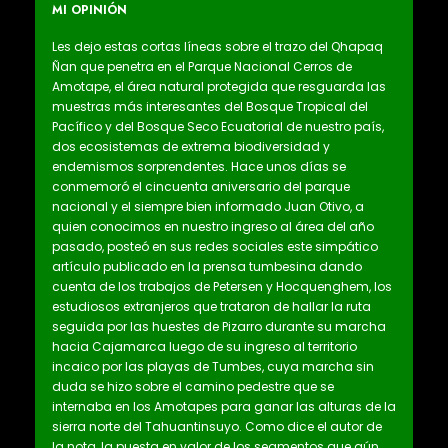
MI OPINIÓN
Les dejo estas cortas líneas sobre el trazo del Qhapaq
Ñan que penetra en el Parque Nacional Cerros de
Amotape, el área natural protegida que resguarda las
muestras más interesantes del Bosque Tropical del
Pacífico y del Bosque Seco Ecuatorial de nuestro país,
dos ecosistemas de extrema biodiversidad y
endemismos sorprendentes. Hace unos días se
conmemoró el cincuenta aniversario del parque
nacional y el siempre bien informado Juan Otivo, a
quien conocimos en nuestro ingreso al área del año
pasado, posteó en sus redes sociales este simpático
artículo publicado en la prensa tumbesina dando
cuenta de los trabajos de Petersen y Hocquenghem, los
estudiosos extranjeros que trataron de hallar la ruta
seguida por las huestes de Pizarro durante su marcha
hacia Cajamarca luego de su ingreso al territorio
incaico por las playas de Tumbes, cuya marcha sin
duda se hizo sobre el camino pedestre que se
internaba en los Amotapes para ganar las alturas de la
sierra norte del Tahuantinsuyo. Como dice el autor de
la nota, la puesta en valor de los segmentos que aún