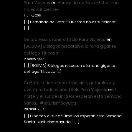
Para Viajeros
en
Hernando de Soto: «El turismo
no es suficiente»
1 junio, 2017
[…] Hernando de Soto: “El turismo no es suficiente”
[…]
De profesión, ranero | Solo Para Viajeros
en
[BOLIVIA] Biólogos rescatan a la rana gigante
del lago Titicaca
2 mayo, 2017
[…] [BOLIVIA] Biólogos rescatan a la rana gigante
del lago Titicaca […]
Cañete lo tiene todo: tradición, naturaleza y
aventura todo el año | Solo Para Viajeros
en
El
norte y el sur de Lima los esperan esta Semana
Santa… #elturismoayuda !!
28 abril, 2017
[…] El norte y el sur de Lima los esperan esta Semana
Santa… #elturismoayuda !! […]