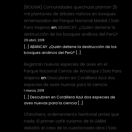
[BOLIVIA] Comunidades quechuas plantan 25
mil plantones de árboles nativos en bosques
amenazados del Parque Nacional Madidi | Solo
Para Viajeros
en
ABANCAY: ¿Quién detiene la
destrucción de los bosques andinos del Perú?
29 abril, 2018
[…] ABANCAY: ¿Quién detiene la destrucción de los
bosques andinos del Perú? […]
Registran nuevas especies de aves en el
Parque Nacional Cerros de Amotape | Solo Para
Viajeros
en
Descubren en Cordillera Azul dos
especies de aves nuevas para la ciencia
1 marzo, 2018
[…] Descubren en Cordillera Azul dos especies de
aves nuevas para la ciencia […]
Chinchero, ordenamiento territorial antes que
nada. El primer café turismo de la UARM
debatió el caso de la cuestionada obra | Solo