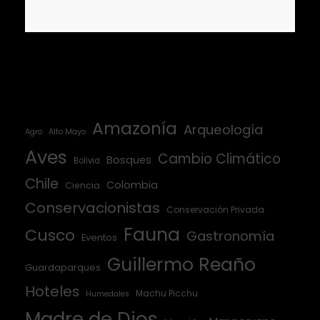
Amazonía
Arqueología
Agro
Alto Mayo
Aves
Cambio Climático
Bosques
Bolivia
Chile
Colombia
Ciencia
Conservacionistas
Conservación Privada
Fauna
Cusco
Gastronomía
Eventos
Guillermo Reaño
Guardaparques
Hoteles
Machu Picchu
Humedales
Madre de Dios