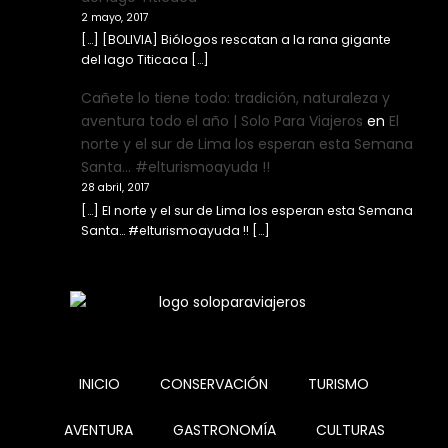
2 mayo, 2017
[…] [BOLIVIA] Biólogos rescatan a la rana gigante
del lago Titicaca […]
Cañete lo tiene todo: tradición, naturaleza y
aventura todo el año | Solo Para Viajeros
en
El
norte y el sur de Lima los esperan esta Semana
Santa… #elturismoayuda !!
28 abril, 2017
[…] El norte y el sur de Lima los esperan esta Semana
Santa… #elturismoayuda !! […]
INICIO
CONSERVACIÓN
TURISMO
AVENTURA
GASTRONOMÍA
CULTURAS