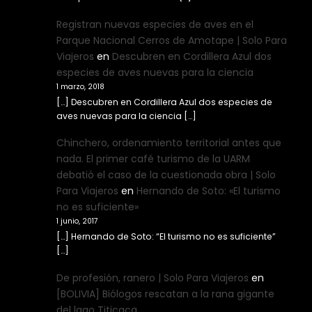
Registran nuevas especies de aves en el
Parque Nacional Cerros de Amotape | Solo Para
Viajeros
en
Descubren en Cordillera Azul dos
especies de aves nuevas para la ciencia
1 marzo, 2018
[…] Descubren en Cordillera Azul dos especies de
aves nuevas para la ciencia […]
Chinchero, ordenamiento territorial antes que
nada. El primer café turismo de la UARM
debatió el caso de la cuestionada obra | Solo
Para Viajeros
en
Hernando de Soto: «El turismo
no es suficiente»
1 junio, 2017
[…] Hernando de Soto: “El turismo no es suficiente”
[…]
De profesión, ranero | Solo Para Viajeros
en
[BOLIVIA] Biólogos rescatan a la rana gigante
del lago Titicaca