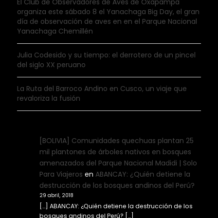
El Club de Observadores de Aves de Oxapampa
organiza este sábado 8 el Yanachaga Big Day, el gran
día de observación de aves en en el Parque Nacional
Yanachaga Chemillén
Julia Codesido y su tiempo: el derrotero de un pincel
del siglo XX peruano
La Ruta del Barroco Andino en Cusco, un viaje que
revaloriza la fusión
[BOLIVIA] Comunidades quechuas plantan 25
mil plantones de árboles nativos en bosques
amenazados del Parque Nacional Madidi | Solo
Para Viajeros
en
ABANCAY: ¿Quién detiene la
destrucción de los bosques andinos del Perú?
29 abril, 2018
[…] ABANCAY: ¿Quién detiene la destrucción de los
bosques andinos del Perú? […]