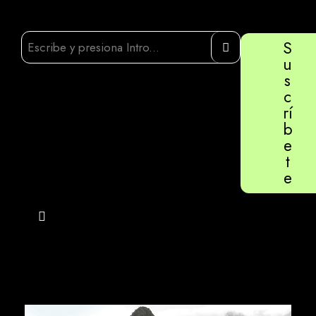
S
u
s
c
rí
b
e
t
e