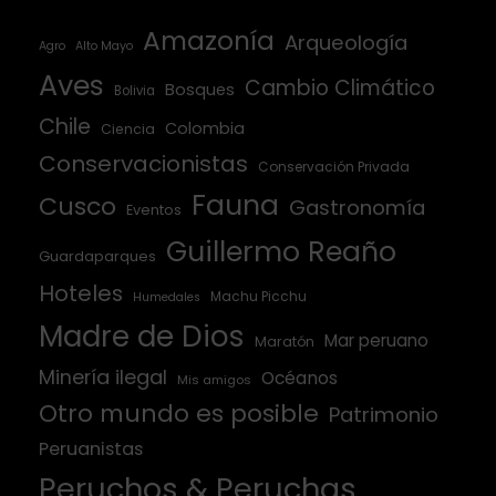
Amazonía
Arqueología
Agro
Alto Mayo
Aves
Cambio Climático
Bosques
Bolivia
Chile
Colombia
Ciencia
Conservacionistas
Conservación Privada
Fauna
Cusco
Gastronomía
Eventos
Guillermo Reaño
Guardaparques
Hoteles
Machu Picchu
Humedales
Madre de Dios
Mar peruano
Maratón
Minería ilegal
Océanos
Mis amigos
Otro mundo es posible
Patrimonio
Peruanistas
Peruchos & Peruchas