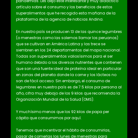
pandemias. Les dejo este interesante y muy didáctico
artículo sobre el consumo y los beneficios de estos
superalimentos que he recogido esta mañana de la
plataforma de la agencia de noticias Andina.
En nuestro país se producen 13 de las quince legumbres
(o menestras como las solemos llamar los peruanos)
que se cultivan en América Latina y las trece se
siembren en los 24 departamentos del mapa nacional.
Todas son superalimentos valiosísimos para el ser
humano debido a los diversos nutrientes que contienen
que son una fuente ideal de proteína ideal en particular
en zonas del planeta donde la carne y los lácteos no
son de fácil acceso. Sin embargo, el consumo de
legumbres en nuestro país es de 7.5 kilos por persona al
año, cifra muy debajo de los 9 kilos que recomienda la
Organización Mundial de la Salud (OMS).
Y muchísimo menos que los 92 kilos de papa per
cápita que consumimos por aquí.
Tenemos que incentivar el hábito de consumirlas,
pasar de comerlas los lunes de menestras para