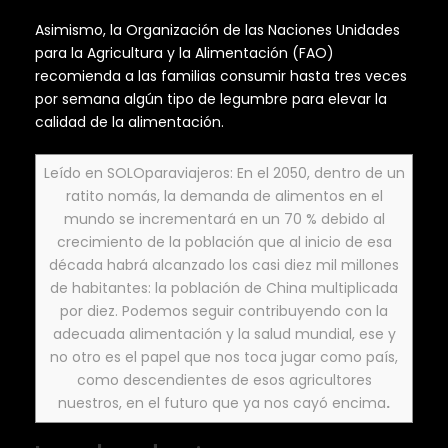
Asimismo, la Organización de las Naciones Unidades
para la Agricultura y la Alimentación (FAO)
recomienda a las familias consumir hasta tres veces
por semana algún tipo de legumbre para elevar la
calidad de la alimentación.
Leído en SOLOparaviajeros: En el 2050, dentro de un
ratito nomás, la demanda de alimentos en el
mundo se incrementará en un 70 % debido al
crecimiento de la población que al inicio de esa
década habrá alcanzado los casi diez mil millones
de habitantes: la población de China multiplicada
por diez. Podemos seguir contribuyendo con la
adecuada alimentación y la salud mundial, ese y
no otro es el papel que nos toca jugar como país,
como descendientes de esos agricultores
nuestros, en el futuro que ya nos cayó encima
.