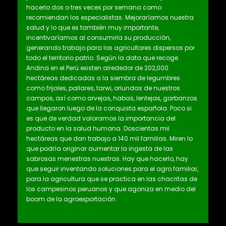
hacerlo dos o tres veces por semana como
recomiendan los especialistas. Mejoraríamos nuestra
salud y lo que es también muy importante,
incentivaríamos al consumirla su producción,
generando trabajo para los agricultores dispersos por
todo el territorio patrio. Según la data que recoge
Andina en el Perú existen alrededor de 202,000
hectáreas dedicadas a la siembra de legumbres
como frijoles, pallares, tarwi, oriundas de nuestros
campos, así como arvejas, habas, lentejas, garbanzos
que llegaron luego de la conquista española. Poco si
es que de verdad valoramos la importancia del
producto en la salud humana. Doscientas mil
hectáreas que dan trabajo a 140 mil familias. Miren lo
que podría originar aumentar la ingesta de las
sabrosas menestras nuestras. Hay que hacerlo, hay
que seguir inventando soluciones para el agro familiar,
para la agricultura que se practica en las chacritas de
los campesinos peruanos y que agoniza en medio del
boom de la agroexportación.