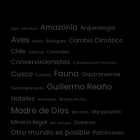
Amazonía
Arqueología
Agro
Alto Mayo
Aves
Cambio Climático
Bosques
Bolivia
Chile
Colombia
Ciencia
Conservacionistas
Conservación Privada
Fauna
Cusco
Gastronomía
Eventos
Guillermo Reaño
Guardaparques
Hoteles
Machu Picchu
Humedales
Madre de Dios
Mar peruano
Maratón
Minería ilegal
Océanos
Mis amigos
Otro mundo es posible
Patrimonio