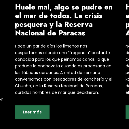
Huele mal, algo se pudre en
H
el mar de todos. La crisis
pesquera y la Reserva
Nacional de Paracas
Hace un par de días los limeños nos
N
despertamos oliendo una “fragancia” bastante
d
conocida para los que peinamos canas: la que
c
produce la anchoveta cuando es procesada en
d
las fábricas cercanas. A mitad de semana
p
conversamos con pescadores de Rancherío y el
k
s
Chucho, en la Reserva Nacional de Paracas,
d
curtidos hombres de mar que decidieron...
el
d
ón
Leer más