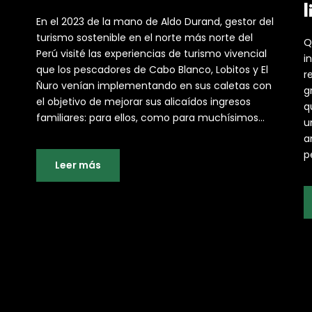
l
En el 2023 de la mano de Aldo Durand, gestor del
turismo sostenible en el norte más norte del
Q
Perú visité las experiencias de turismo vivencial
i
que los pescadores de Cabo Blanco, Lobitos y El
r
Ñuro venían implementando en sus caletas con
g
el objetivo de mejorar sus alicaídos ingresos
q
familiares: para ellos, como para muchísimos...
u
a
p
Leer más