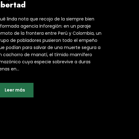
ibertad
ué linda nota que recojo de la siempre bien
nformada agencia Inforegión: en un paraje
emoto de la frontera entre Perú y Colombia, un
rupo de pobladores pusieron todo el empeño
ue podían para salvar de una muerte segura a
n cachorro de manatí, el tímido mamífero
mazónico cuya especie sobrevive a duras
enas en...
Leer más