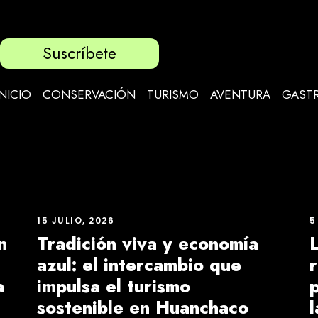
Suscríbete
INICIO
CONSERVACIÓN
TURISMO
AVENTURA
GAST
15 JULIO, 2026
5
n
Tradición viva y economía
azul: el intercambio que
a
impulsa el turismo
sostenible en Huanchaco
l