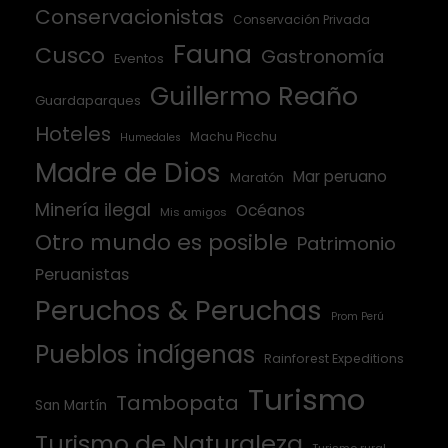
Conservacionistas
Conservación Privada
Fauna
Cusco
Gastronomía
Eventos
Guillermo Reaño
Guardaparques
Hoteles
Machu Picchu
Humedales
Madre de Dios
Mar peruano
Maratón
Minería ilegal
Océanos
Mis amigos
Otro mundo es posible
Patrimonio
Peruanistas
Peruchos & Peruchas
Prom Perú
Pueblos indígenas
Rainforest Expeditions
Turismo
Tambopata
San Martín
Turismo de Naturaleza