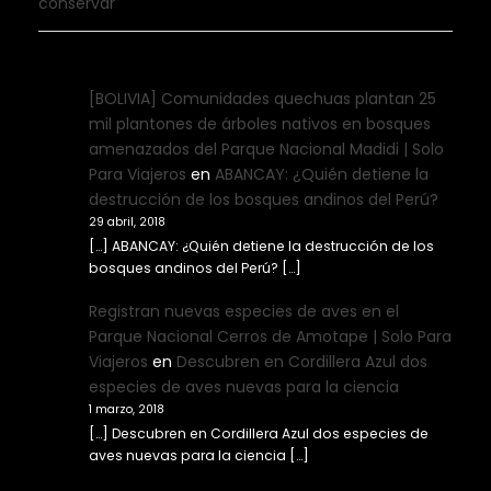
conservar
[BOLIVIA] Comunidades quechuas plantan 25
mil plantones de árboles nativos en bosques
amenazados del Parque Nacional Madidi | Solo
Para Viajeros
en
ABANCAY: ¿Quién detiene la
destrucción de los bosques andinos del Perú?
29 abril, 2018
[…] ABANCAY: ¿Quién detiene la destrucción de los
bosques andinos del Perú? […]
Registran nuevas especies de aves en el
Parque Nacional Cerros de Amotape | Solo Para
Viajeros
en
Descubren en Cordillera Azul dos
especies de aves nuevas para la ciencia
1 marzo, 2018
[…] Descubren en Cordillera Azul dos especies de
aves nuevas para la ciencia […]