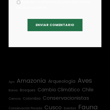
Guardar mi información para la próxima
vez que comente.
Aves
Amazonía
Arqueología
Agro
Cambio Climático
Chile
Bosques
Bolivia
Conservacionistas
Colombia
Ciencia
Fauna
Cusco
Conservación Privada
Eventos