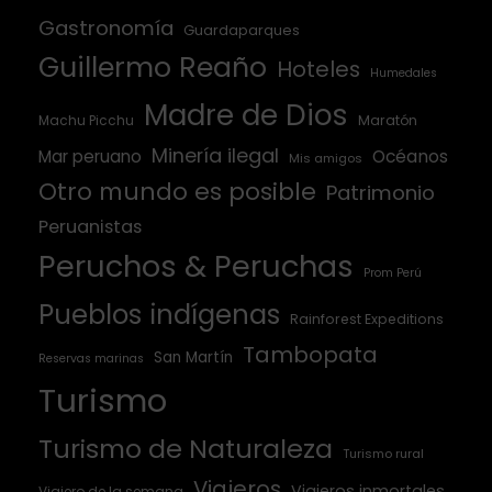
Gastronomía
Guardaparques
Guillermo Reaño
Hoteles
Humedales
Madre de Dios
Machu Picchu
Maratón
Minería ilegal
Mar peruano
Océanos
Mis amigos
Otro mundo es posible
Patrimonio
Peruanistas
Peruchos & Peruchas
Prom Perú
Pueblos indígenas
Rainforest Expeditions
Tambopata
San Martín
Reservas marinas
Turismo
Turismo de Naturaleza
Turismo rural
Viajeros
Viajeros inmortales
Viajero de la semana