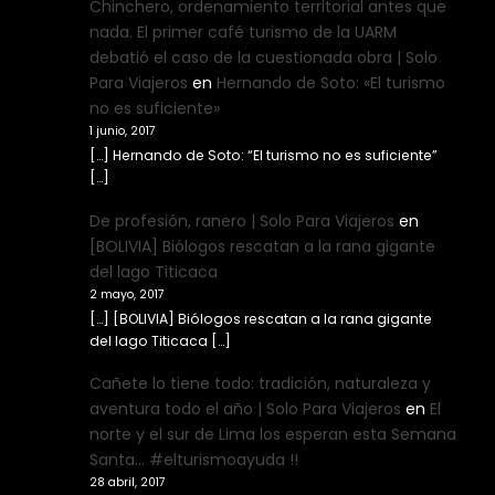
Chinchero, ordenamiento territorial antes que
nada. El primer café turismo de la UARM
debatió el caso de la cuestionada obra | Solo
Para Viajeros
en
Hernando de Soto: «El turismo
no es suficiente»
1 junio, 2017
[…] Hernando de Soto: “El turismo no es suficiente”
[…]
De profesión, ranero | Solo Para Viajeros
en
[BOLIVIA] Biólogos rescatan a la rana gigante
del lago Titicaca
2 mayo, 2017
[…] [BOLIVIA] Biólogos rescatan a la rana gigante
del lago Titicaca […]
Cañete lo tiene todo: tradición, naturaleza y
aventura todo el año | Solo Para Viajeros
en
El
norte y el sur de Lima los esperan esta Semana
Santa… #elturismoayuda !!
28 abril, 2017