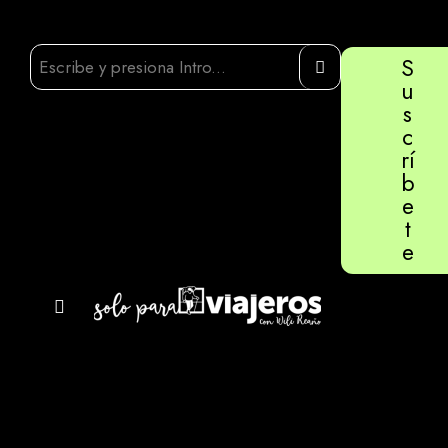
S
u
s
c
rí
b
e
t
e