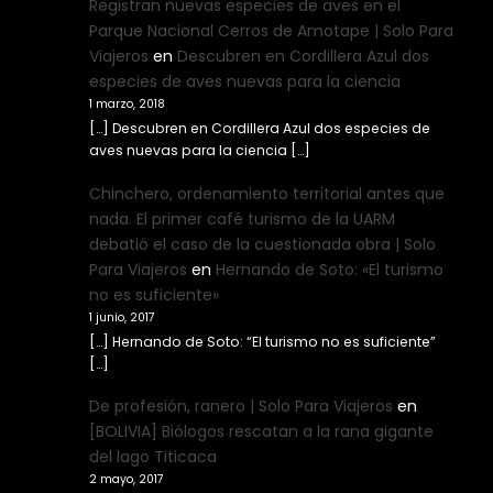
Registran nuevas especies de aves en el
Parque Nacional Cerros de Amotape | Solo Para
Viajeros
en
Descubren en Cordillera Azul dos
especies de aves nuevas para la ciencia
1 marzo, 2018
[…] Descubren en Cordillera Azul dos especies de
aves nuevas para la ciencia […]
Chinchero, ordenamiento territorial antes que
nada. El primer café turismo de la UARM
debatió el caso de la cuestionada obra | Solo
Para Viajeros
en
Hernando de Soto: «El turismo
no es suficiente»
1 junio, 2017
[…] Hernando de Soto: “El turismo no es suficiente”
[…]
De profesión, ranero | Solo Para Viajeros
en
[BOLIVIA] Biólogos rescatan a la rana gigante
del lago Titicaca
2 mayo, 2017