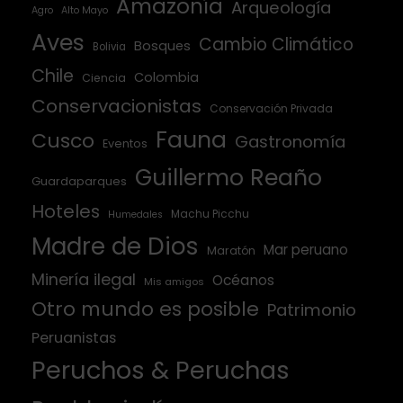
Amazonía
Arqueología
Agro
Alto Mayo
Aves
Cambio Climático
Bosques
Bolivia
Chile
Colombia
Ciencia
Conservacionistas
Conservación Privada
Fauna
Cusco
Gastronomía
Eventos
Guillermo Reaño
Guardaparques
Hoteles
Machu Picchu
Humedales
Madre de Dios
Mar peruano
Maratón
Minería ilegal
Océanos
Mis amigos
Otro mundo es posible
Patrimonio
Peruanistas
Peruchos & Peruchas