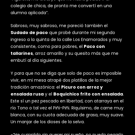
colegio de chica, de pronto me convertí en una
alumna aplicada”.
Sabroso, muy sabroso, me pareció también el
Sudado de paco
que probé durante mi segundo
ingreso a la quinta de la calle Los Enamorados y muy
consistente, como para pobres, el
Paco con
tallarines
, arroz amarillo y su quesito más que me
embutí al día siguientes.
Y para que no se diga que solo de paco es imposible
vivir, en mi mesa atrapé dos platillos de la mejor
tradición amazónica: el
Picuro con arroz y
ensalada rusa
y el
Boquichico frito con ensalada
.
Este sí un pez pescado en libertad, con atarraya en el
río Tono o tal vez el Piñi-Piñi. Riquísimo, de carne muy
blanca, con su cuota adecuada de grasa, muy suave.
Un manjar de los dioses de la selva.
-“He cumplido sin querer mi sueño, no puedo negarlo,