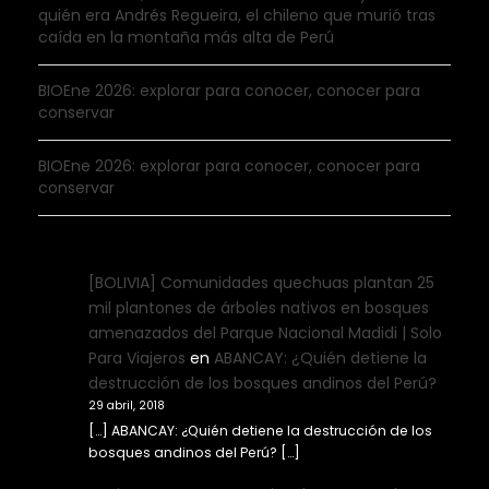
quién era Andrés Regueira, el chileno que murió tras
caída en la montaña más alta de Perú
BIOEne 2026: explorar para conocer, conocer para
conservar
BIOEne 2026: explorar para conocer, conocer para
conservar
[BOLIVIA] Comunidades quechuas plantan 25
mil plantones de árboles nativos en bosques
amenazados del Parque Nacional Madidi | Solo
Para Viajeros
en
ABANCAY: ¿Quién detiene la
destrucción de los bosques andinos del Perú?
29 abril, 2018
[…] ABANCAY: ¿Quién detiene la destrucción de los
bosques andinos del Perú? […]