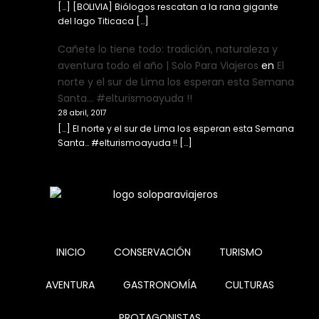
[…] [BOLIVIA] Biólogos rescatan a la rana gigante
del lago Titicaca […]
Cañete lo tiene todo: tradición, naturaleza y
aventura todo el año | Solo Para Viajeros
en
El
norte y el sur de Lima los esperan esta Semana
Santa… #elturismoayuda !!
28 abril, 2017
[…] El norte y el sur de Lima los esperan esta Semana
Santa… #elturismoayuda !! […]
INICIO
CONSERVACIÓN
TURISMO
AVENTURA
GASTRONOMÍA
CULTURAS
PROTAGONISTAS