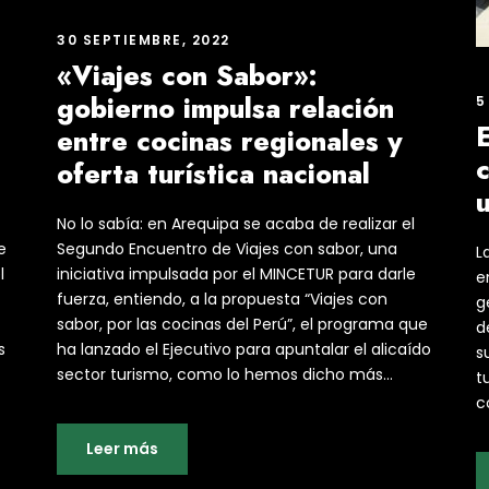
30 SEPTIEMBRE, 2022
«Viajes con Sabor»:
gobierno impulsa relación
5
E
entre cocinas regionales y
c
oferta turística nacional
No lo sabía: en Arequipa se acaba de realizar el
e
Segundo Encuentro de Viajes con sabor, una
L
l
iniciativa impulsada por el MINCETUR para darle
e
fuerza, entiendo, a la propuesta “Viajes con
g
sabor, por las cocinas del Perú”, el programa que
d
s
ha lanzado el Ejecutivo para apuntalar el alicaído
s
sector turismo, como lo hemos dicho más...
t
c
Leer más