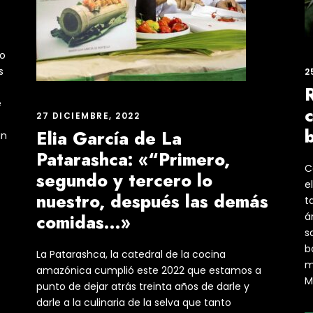
ro
s
2
e
27 DICIEMBRE, 2022
Elia García de La
un
Patarashca: «“Primero,
C
segundo y tercero lo
e
nuestro, después las demás
t
comidas…»
á
s
b
La Patarashca, la catedral de la cocina
m
amazónica cumplió este 2022 que estamos a
M
punto de dejar atrás treinta años de darle y
darle a la culinaria de la selva que tanto