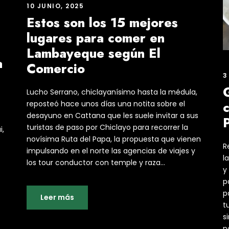
10 JUNIO, 2025
Estos son los 15 mejores
lugares para comer en
Lambayeque según El
a
Comercio
3
Lucho Serrano, chiclayanísimo hasta la médula,
c
reposteó hace unos días una notita sobre el
desayuno en Cattana que les suele invitar a sus
-
turistas de paso por Chiclayo para recorrer la
i,
novísima Ruta del Papa, la propuesta que vienen
R
impulsando en el norte las agencias de viajes y
l
los tour conductor con temple y raza...
y
p
p
Leer más
t
s
po