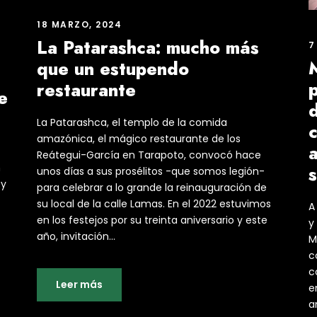
18 MARZO, 2024
La Patarashca: mucho más
7
que un estupendo
p
restaurante
e
d
La Patarashca, el templo de la comida
c
amazónica, el mágico restaurante de los
a
Reátegui-García en Tarapoto, convocó hace
n
unos días a sus prosélitos -que somos legión-
 y
para celebrar a lo grande la reinauguración de
su local de la calle Lamas. En el 2022 estuvimos
A
en los festejos por su treinta aniversario y este
y
año, invitación...
M
c
c
Leer más
e
a