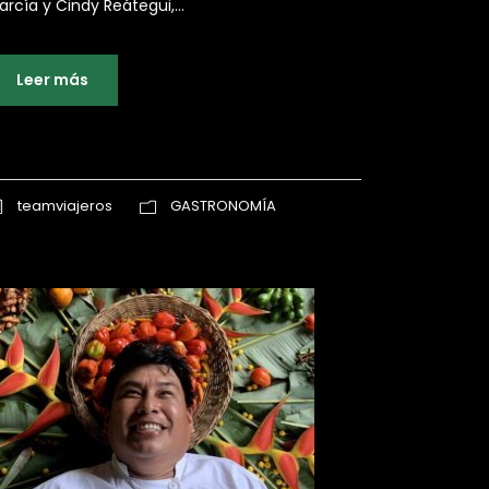
arcía y Cindy Reátegui,...
Leer más
teamviajeros
GASTRONOMÍA