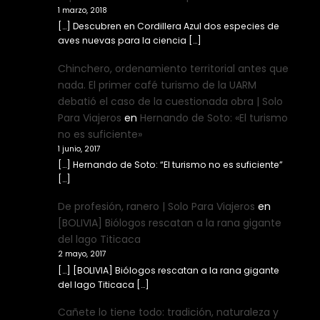
1 marzo, 2018
[…] Descubren en Cordillera Azul dos especies de
aves nuevas para la ciencia […]
Chinchero, ordenamiento territorial antes que
nada. El primer café turismo de la UARM
debatió el caso de la cuestionada obra | Solo
Para Viajeros
en
Hernando de Soto: «El turismo
no es suficiente»
1 junio, 2017
[…] Hernando de Soto: “El turismo no es suficiente”
[…]
De profesión, ranero | Solo Para Viajeros
en
[BOLIVIA] Biólogos rescatan a la rana gigante
del lago Titicaca
2 mayo, 2017
[…] [BOLIVIA] Biólogos rescatan a la rana gigante
del lago Titicaca […]
Cañete lo tiene todo: tradición, naturaleza y