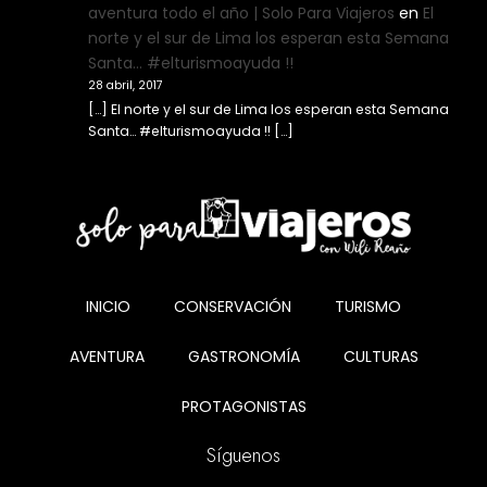
aventura todo el año | Solo Para Viajeros
en
El
norte y el sur de Lima los esperan esta Semana
Santa… #elturismoayuda !!
28 abril, 2017
[…] El norte y el sur de Lima los esperan esta Semana
Santa… #elturismoayuda !! […]
INICIO
CONSERVACIÓN
TURISMO
AVENTURA
GASTRONOMÍA
CULTURAS
PROTAGONISTAS
Síguenos