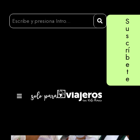
S
u
s
c
rí
b
e
t
e