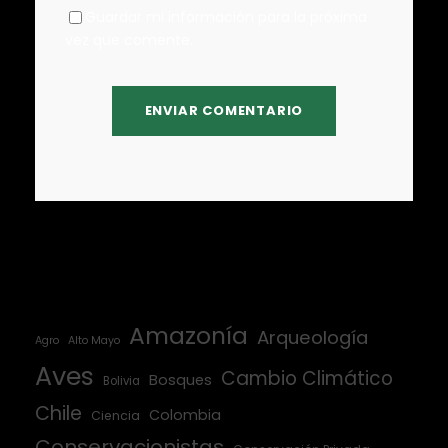
Guardar mi información para la próxima
vez que comente.
Amazonía
Arqueología
Agro
Alto Mayo
Aves
Cambio Climático
Bosques
Bolivia
Chile
Colombia
Ciencia
Conservacionistas