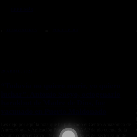
LEER MÁS
TEAMVIAJEROS
POR EL PERÚ
29 ABRIL, 2021
“Todavía no quiero morir, yo quiero
luchar”. Antonio Sueyo, octogenario
harakbut de Madre de Dios, fue
vacunado en Puerto Maldonado
Les dejo por aquí la nota que ha publicado el Centro Amazónico de
Antropología y Aplicación Práctica - CAAAP dando cuenta de la
vacuna contra el Covid 19 que las autoridades del sector salud de