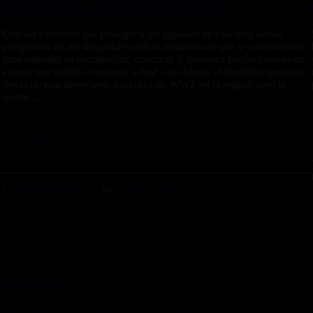
en Ecuador, Colombia y Perú
Que los esfuerzos por proteger a los jaguares de esta nota hayan
prosperado en los tres países andino-amazónicos que se consorciaron
para entender su distribución, conducta y dinámica poblacional es un
avance que saludo. Conozco a José Luis Mena, el científico peruano
detrás de esta importante iniciativa de WWF en la región: tuve la
suerte,...
LEER MÁS
TEAMVIAJEROS
POR EL MUNDO
5 ENERO, 2020