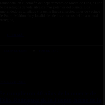
Tambopata, en el corazón del departamento de Madre de Dios, es uno
de los refugios de vida silvestre más potentes del planeta. Los
emprendedores turísticos y la gente ligada al sector, miles de vecinos
de Puerto Maldonado y localidades de los entornos del área natural
protegida,...
LEER MÁS
TEAMVIAJEROS
POR EL PERÚ
17 MARZO, 2020
Se cumplieron 40 años de la muerte de
Félix Rodríguez de la Fuente, héroe de la