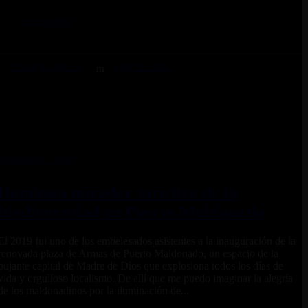
LEER MÁS
TEAMVIAJEROS
POR EL PERÚ
30 MARZO, 2021
Iluminan mirador turístico de la
biodiversidad en Puerto Maldonado
El 2019 fui uno de los embelesados asistentes a la inauguración de la
renovada plaza de Armas de Puerto Maldonado, un espacio de la
pujante capital de Madre de Dios que explosiona todos los días de
vida y orgulloso localismo. De allí que me puedo imaginar la alegría
de los maldonadinos por la iluminación de...