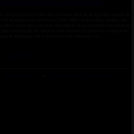
conservación de la vida silvestre
Se cumplieron hace unos días cuarenta años de la repentina muerte de
Félix Rodríguez de la Fuente (1928-1980), el periodista español que
se elevó sobre sus pares para advertirnos de la necesidad que teníamos
como civilización de cuidar la vida silvestre en todos los confines del
planeta. Rodríguez de la Fuente fue un visionario, un...
LEER MÁS
TEAMVIAJEROS
CONSERVACIÓN
,
POR EL MUNDO