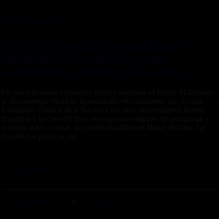
7 DICIEMBRE, 2021
Madre de Dios: Declaran al Rostro
Harakbut y Casa del Inca como
patrimonios culturales de la nación
o
En una importante ceremonia pública realizada en Puerto Maldonado
se hizo entrega oficial de la resolución viceministerial que declara
Patrimonio Cultural de la Nación a los sitios arqueológicos Rostro
a
Harakbut y la Casa del Inca, dos espacios mágicos, de peregrinaje y
reivindicación cultural, del pueblo harakbut de Madre de Dios. La
ocasión fue propicia, así...
LEER MÁS
TEAMVIAJEROS
POR EL PERÚ