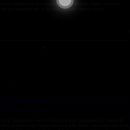
Puerto Maldonado le acaban de poner a Antonio Sueyo, Sontone,
anciano harakbut que se ha convertido en símbolo de los...
LEER MÁS
TEAMVIAJEROS
POR EL PERÚ
19 MARZO, 2021
El Tahuamanu: un río de oportunidades
de conservación
El río Tahuamanu nace en la provincia de Tahuamanu en Madre de
Dios, al interior del Parque Nacional Alto Purús y desemboca en el río