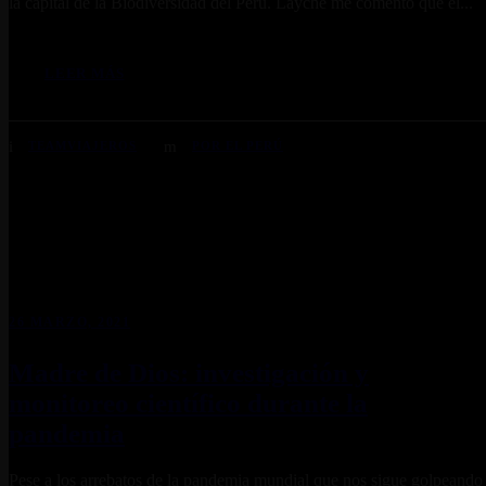
la capital de la Biodiversidad del Perú. Layche me comentó que el...
LEER MÁS
TEAMVIAJEROS
POR EL PERÚ
26 MARZO, 2021
Madre de Dios: investigación y
monitoreo científico durante la
pandemia
Pese a los arrebatos de la pandemia mundial que nos sigue golpeando