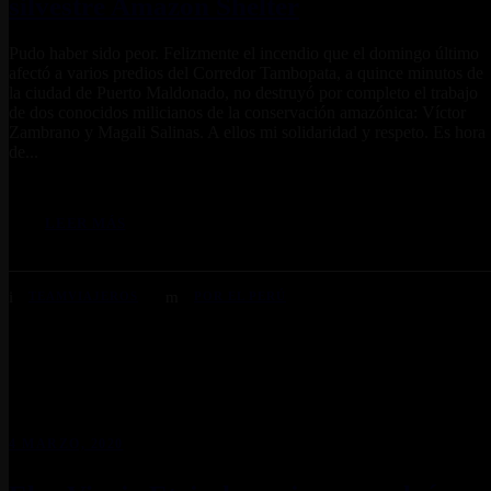
silvestre Amazon Shelter
Pudo haber sido peor. Felizmente el incendio que el domingo último
afectó a varios predios del Corredor Tambopata, a quince minutos de
la ciudad de Puerto Maldonado, no destruyó por completo el trabajo
de dos conocidos milicianos de la conservación amazónica: Víctor
Zambrano y Magali Salinas. A ellos mi solidaridad y respeto. Es hora
de...
LEER MÁS
TEAMVIAJEROS
POR EL PERÚ
4 MARZO, 2020