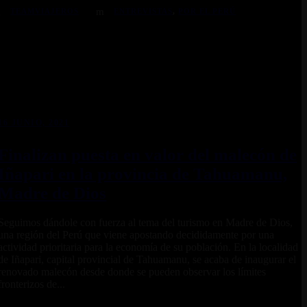
TEAMVIAJEROS
ENTREVISTAS
,
POR EL PERÚ
16 JUNIO, 2021
Finalizan puesta en valor del malecón de
Iñapari en la provincia de Tahuamanu,
Madre de Dios
Seguimos dándole con fuerza al tema del turismo en Madre de Dios,
una región del Perú que viene apostando decididamente por una
actividad prioritaria para la economía de su población. En la localidad
de Iñapari, capital provincial de Tahuamanu, se acaba de inaugurar el
renovado malecón desde donde se pueden observar los límites
fronterizos de...