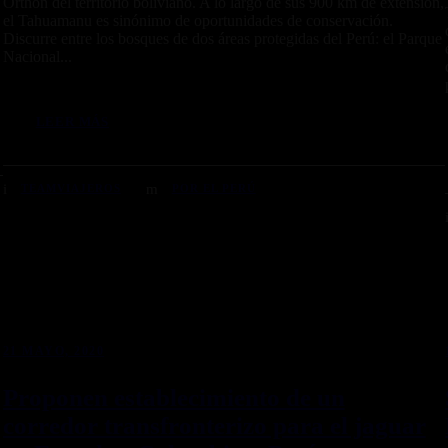
Orthon del territorio boliviano. A lo largo de sus 900 km de extensión,
el Tahuamanu es sinónimo de oportunidades de conservación.
Discurre entre los bosques de dos áreas protegidas del Perú: el Parque
Nacional...
LEER MÁS
TEAMVIAJEROS
POR EL PERÚ
21 MAYO, 2020
Proponen establecimiento de un
corredor transfronterizo para el jaguar