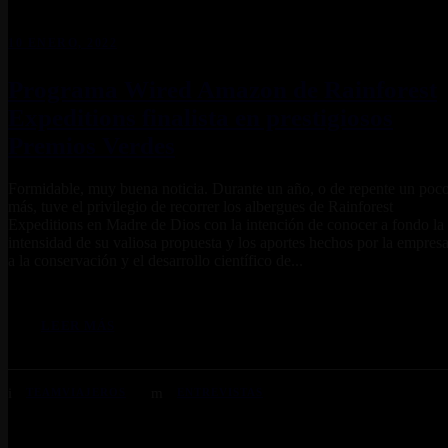
10 ENERO, 2022
Programa Wired Amazon de Rainforest
Expeditions finalista en prestigiosos
Premios Verdes
Formidable, muy buena noticia. Durante un año, o de repente un poc
más, tuve el privilegio de recorrer los albergues de Rainforest
Expeditions en Madre de Dios con la intención de conocer a fondo la
intensidad de su valiosa propuesta y los aportes hechos por la empres
a la conservación y el desarrollo científico de...
LEER MÁS
TEAMVIAJEROS
ENTREVISTAS