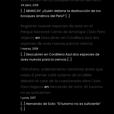
destrucción de los bosques andinos del Perú?
29 abril, 2018
[…] ABANCAY: ¿Quién detiene la destrucción de los
bosques andinos del Perú? […]
Registran nuevas especies de aves en el
Parque Nacional Cerros de Amotape | Solo Para
Viajeros
en
Descubren en Cordillera Azul dos
especies de aves nuevas para la ciencia
1 marzo, 2018
[…] Descubren en Cordillera Azul dos especies de
aves nuevas para la ciencia […]
Chinchero, ordenamiento territorial antes que
nada. El primer café turismo de la UARM
debatió el caso de la cuestionada obra | Solo
Para Viajeros
en
Hernando de Soto: «El turismo
no es suficiente»
1 junio, 2017
[…] Hernando de Soto: “El turismo no es suficiente”
[…]