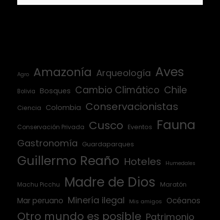
Aves
Amazonía
Arqueología
Agro
Cambio Climático
Chile
Bosques
Bolivia
Conservacionistas
Colombia
Ciencia
Fauna
Cusco
Conservación Privada
Eventos
Gastronomía
Guardaparques
Guillermo Reaño
Hoteles
Humedales
Madre de Dios
Machu Picchu
Maratón
Minería ilegal
Mar peruano
Océanos
Mis amigos
Otro mundo es posible
Patrimonio