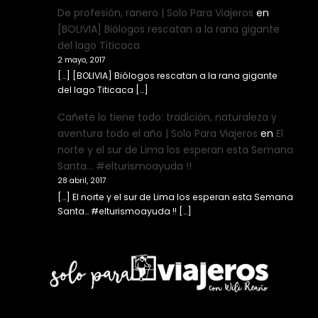
De profesión, ranero | Solo Para Viajeros
en
[BOLIVIA] Biólogos rescatan a la rana gigante
del lago Titicaca
2 mayo, 2017
[…] [BOLIVIA] Biólogos rescatan a la rana gigante
del lago Titicaca […]
Cañete lo tiene todo: tradición, naturaleza y
aventura todo el año | Solo Para Viajeros
en
El
norte y el sur de Lima los esperan esta Semana
Santa… #elturismoayuda !!
28 abril, 2017
[…] El norte y el sur de Lima los esperan esta Semana
Santa… #elturismoayuda !! […]